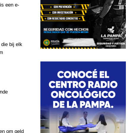
is een e-
die bij elk
om
ende
ren om geld