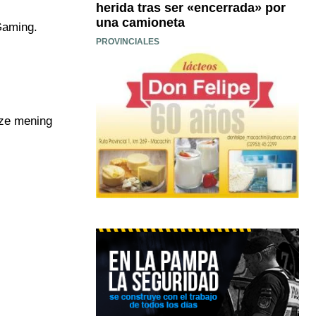
herida tras ser «encerrada» por
una camioneta
Gaming.
PROVINCIALES
nze mening