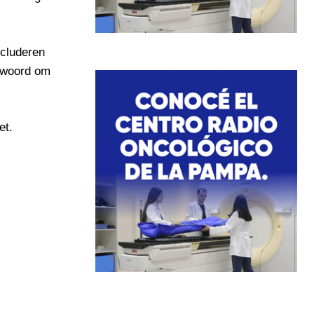
ncluderen
ntwoord om
et.