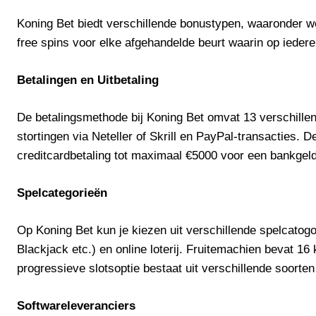
Koning Bet biedt verschillende bonustypen, waaronder 
free spins voor elke afgehandelde beurt waarin op iedere
Betalingen en Uitbetaling
De betalingsmethode bij Koning Bet omvat 13 verschillen
stortingen via Neteller of Skrill en PayPal-transacties.
creditcardbetaling tot maximaal €5000 voor een bankgeld
Spelcategorieën
Op Koning Bet kun je kiezen uit verschillende spelcatogo
Blackjack etc.) en online loterij. Fruitemachien bevat 16 
progressieve slotsoptie bestaat uit verschillende soort
Softwareleveranciers