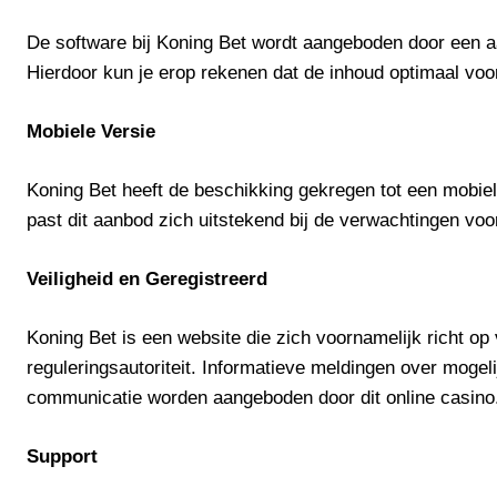
De software bij Koning Bet wordt aangeboden door een 
Hierdoor kun je erop rekenen dat de inhoud optimaal voor
Mobiele Versie
Koning Bet heeft de beschikking gekregen tot een mobiel 
past dit aanbod zich uitstekend bij de verwachtingen voo
Veiligheid en Geregistreerd
Koning Bet is een website die zich voornamelijk richt op
reguleringsautoriteit. Informatieve meldingen over mogel
communicatie worden aangeboden door dit online casino
Support