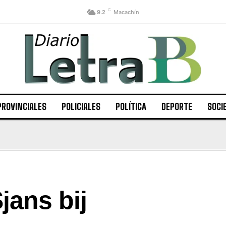
C
9.2
Macachín
PROVINCIALES
POLICIALES
POLÍTICA
DEPORTE
SOCI
ans bij