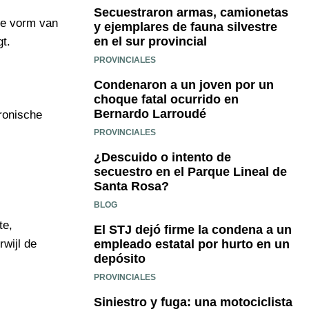
Secuestraron armas, camionetas
de vorm van
y ejemplares de fauna silvestre
en el sur provincial
t.
PROVINCIALES
Condenaron a un joven por un
choque fatal ocurrido en
Bernardo Larroudé
ronische
PROVINCIALES
¿Descuido o intento de
secuestro en el Parque Lineal de
Santa Rosa?
BLOG
te,
El STJ dejó firme la condena a un
rwijl de
empleado estatal por hurto en un
depósito
PROVINCIALES
Siniestro y fuga: una motociclista