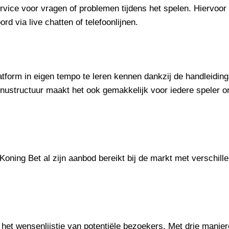
ice voor vragen of problemen tijdens het spelen. Hiervoor 
 via live chatten of telefoonlijnen.
tform in eigen tempo te leren kennen dankzij de handleiding 
enustructuur maakt het ook gemakkelijk voor iedere speler 
oning Bet al zijn aanbod bereikt bij de markt met verschill
et wensenlijstje van potentiële bezoekers. Met drie manie