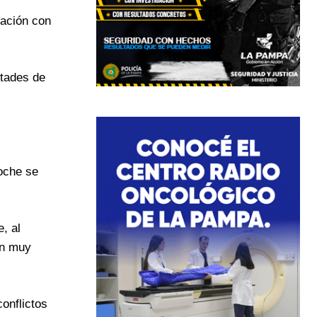
ración con
ltades de
noche se
, al
an muy
onflictos