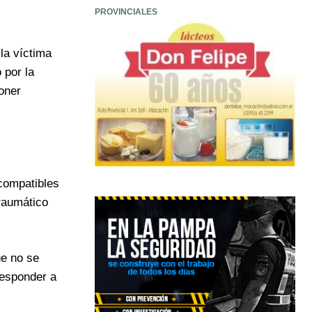
PROVINCIALES
 la víctima
 por la
oner
 compatibles
traumático
ue no se
responder a