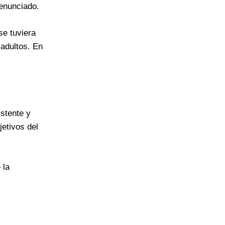
denunciado.
se tuviera
 adultos. En
stente y
jetivos del
 la