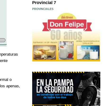
Provincial 7
PROVINCIALES
emperaturas
mente
ormal o
rlos apenas,