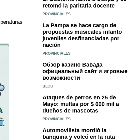
retomó la paritaria docente
PROVINCIALES
mperaturas
La Pampa se hace cargo de
propuestas musicales infanto
juveniles desfinanciadas por
nación
PROVINCIALES
Обзор казино Вавада
официальный сайт и игровые
возможности
BLOG
Ataques de perros en 25 de
Mayo: multas por $ 600 mil a
dueños de mascotas
PROVINCIALES
Automovilista mordió la
banquina y volcó en la ruta