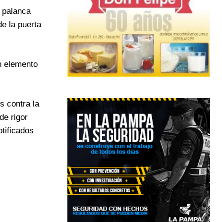
r palanca
de la puerta
ún elemento
s contra la
de rigor
otificados