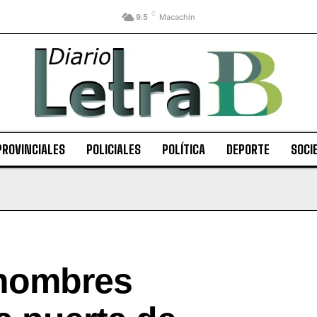
C
9.5
Macachín
PROVINCIALES
POLICIALES
POLÍTICA
DEPORTE
SOCI
 hombres