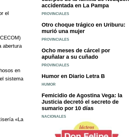
accidentada en La Pampa
r el
PROVINCIALES
Otro choque trágico en Uriburu:
murió una mujer
o (CECOM)
PROVINCIALES
a abertura
Ocho meses de cárcel por
apuñalar a su cuñado
PROVINCIALES
chosos en
Humor en Diario Letra B
 el sistema
HUMOR
Femicidio de Agostina Vega: la
Justicia decretó el secreto de
sumario por 10 días
NACIONALES
tisería «La