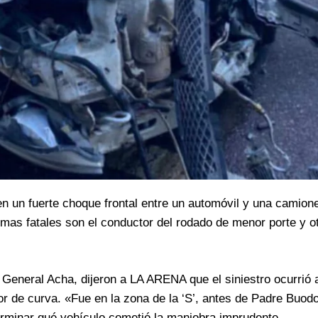
n un fuerte choque frontal entre un automóvil y una camione
imas fatales son el conductor del rodado de menor porte y o
 General Acha, dijeron a LA ARENA que el siniestro ocurrió 
tor de curva. «Fue en la zona de la ‘S’, antes de Padre Buodo
terminar qué vehículo cometió la maniobra imprudente.