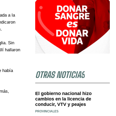
ada a la
ndicaron
s.
lia. Sin
lí hallaron
e había
OTRAS NOTICIAS
emás,
El gobierno nacional hizo
cambios en la licencia de
conducir, VTV y peajes
PROVINCIALES