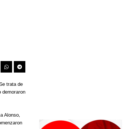
Se trata de
ho demoraron
la Alonso,
 comenzaron