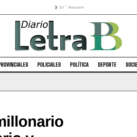
C
3.1
Macachín
PROVINCIALES
POLICIALES
POLÍTICA
DEPORTE
SOCI
illonario