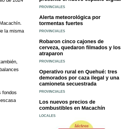
nio de 2024
PROVINCIALES
Alerta meteorológica por
tormentas fuertes
 Macachín.
 de la misma
PROVINCIALES
Robaron cinco cajones de
cerveza, quedaron filmados y los
atraparon
también,
PROVINCIALES
 balances
Operativo rural en Quehué: tres
demorados por caza ilegal y una
camioneta secuestrada
PROVINCIALES
s fondos
a escasa
Los nuevos precios de
combustibles en Macachín
LOCALES