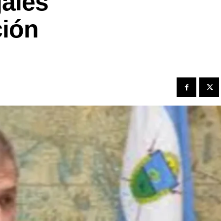
jales
ción