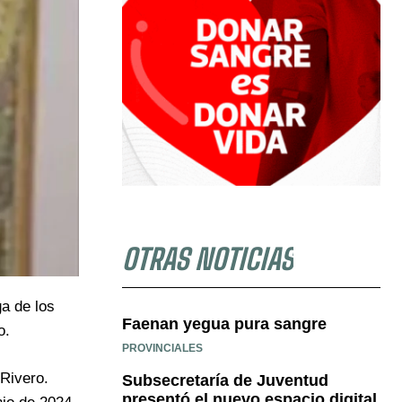
OTRAS NOTICIAS
ga de los
Faenan yegua pura sangre
o.
PROVINCIALES
 Rivero.
Subsecretaría de Juventud
presentó el nuevo espacio digital