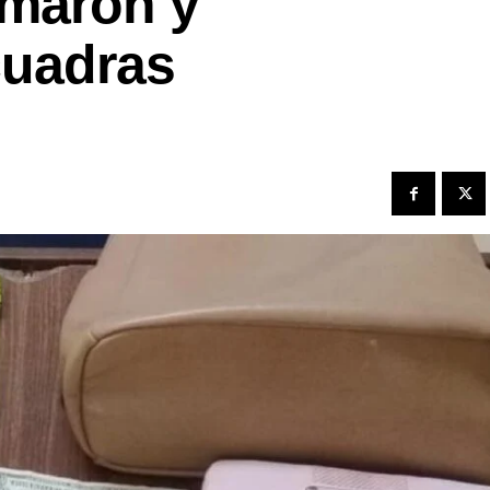
ilmaron y
cuadras