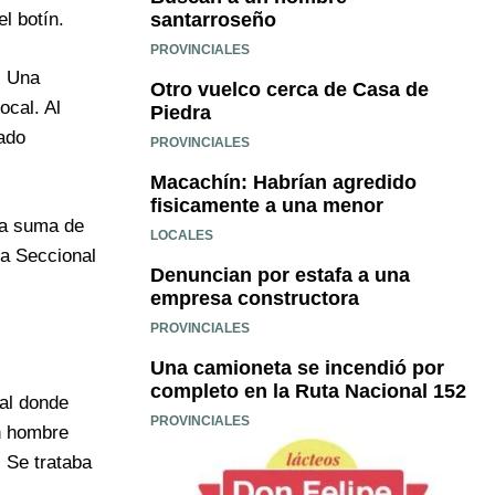
santarroseño
l botín.
PROVINCIALES
. Una
Otro vuelco cerca de Casa de
ocal. Al
Piedra
zado
PROVINCIALES
Macachín: Habrían agredido
fisicamente a una menor
 la suma de
LOCALES
la Seccional
Denuncian por estafa a una
empresa constructora
PROVINCIALES
Una camioneta se incendió por
completo en la Ruta Nacional 152
cal donde
PROVINCIALES
un hombre
 Se trataba