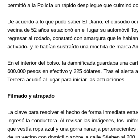
permitió a la Policía un rápido despliegue que culminó c
De acuerdo a lo que pudo saber El Diario, el episodio oc
vecina de 52 años estacionó en el lugar su automóvil Toy
regresar al rodado, constató con amargura que le habían a
activado- y le habían sustraído una mochila de marca A
En el interior del bolso, la damnificada guardaba una ca
600.000 pesos en efectivo y 225 dólares. Tras el alerta
Tercera acudió al lugar para iniciar las actuaciones.
Filmado y atrapado
La clave para resolver el hecho de forma inmediata estuv
ingresó la conductora. Al revisar las imágenes, los unif
que vestía ropa azul y una gorra naranja pertenecientes
de un vecino con domicilio sobre la calle Stieben al 200.