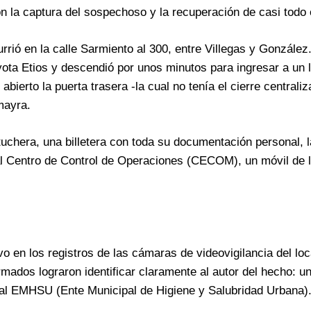
on la captura del sospechoso y la recuperación de casi todo e
urrió en la calle Sarmiento al 300, entre Villegas y González
ota Etios y descendió por unos minutos para ingresar a un l
bierto la puerta trasera -la cual no tenía el cierre centrali
mayra.
rtuchera, una billetera con toda su documentación personal,
 al Centro de Control de Operaciones (CECOM), un móvil de 
o en los registros de las cámaras de videovigilancia del lo
ormados lograron identificar claramente al autor del hecho: 
 al EMHSU (Ente Municipal de Higiene y Salubridad Urbana).