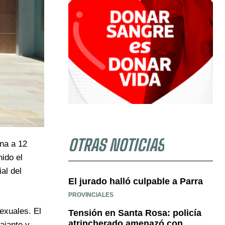
OTRAS NOTICIAS
na a 12
ido el
al del
El jurado halló culpable a Parra
PROVINCIALES
exuales. El
Tensión en Santa Rosa: policía
atrincherado amenazó con
ajante y