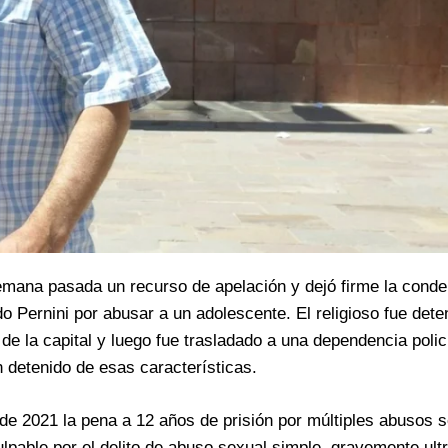
emana pasada un recurso de apelación y dejó firme la conde
 Pernini por abusar a un adolescente. El religioso fue deten
de la capital y luego fue trasladado a una dependencia polici
n detenido de esas características.
de 2021 la pena a 12 años de prisión por múltiples abusos s
lpable por el delito de abuso sexual simple, gravemente ultr