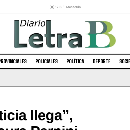
C
12.6
Macachín
PROVINCIALES
POLICIALES
POLÍTICA
DEPORTE
SOCI
icia llega”,