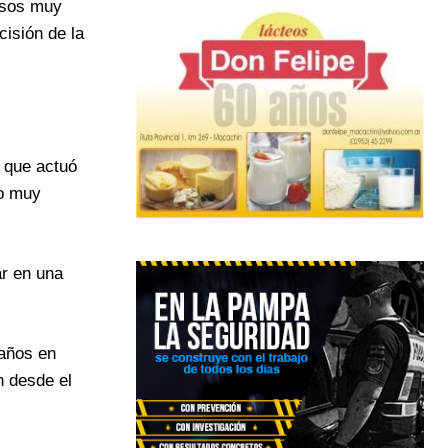
esos muy
isión de la
, que actuó
io muy
ar en una
 años en
n desde el