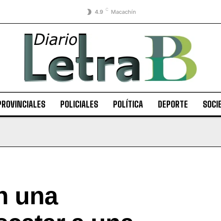
C
4.9
Macachín
PROVINCIALES
POLICIALES
POLÍTICA
DEPORTE
SOCI
n una