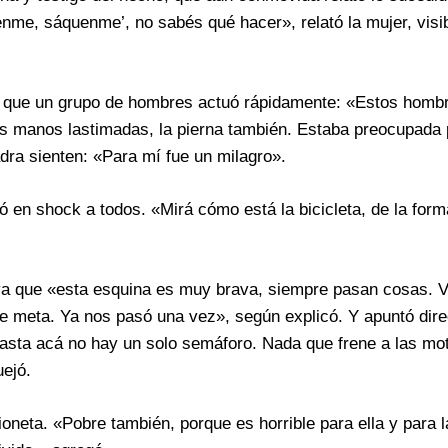
quenme, sáquenme’, no sabés qué hacer», relató la mujer, vis
có que un grupo de hombres actuó rápidamente: «Estos homb
las manos lastimadas, la pierna también. Estaba preocupada 
dra sienten: «Para mí fue un milagro».
jó en shock a todos. «Mirá cómo está la bicicleta, de la for
ya que «esta esquina es muy brava, siempre pasan cosas. V
se meta. Ya nos pasó una vez», según explicó. Y apuntó dir
es hasta acá no hay un solo semáforo. Nada que frene a las mo
uejó.
ioneta. «Pobre también, porque es horrible para ella y para 