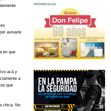
PROVINCIALES
iblemente
res
por avisarle
ma en que
ivo acá y
ectamente a
tos que
la chica. No