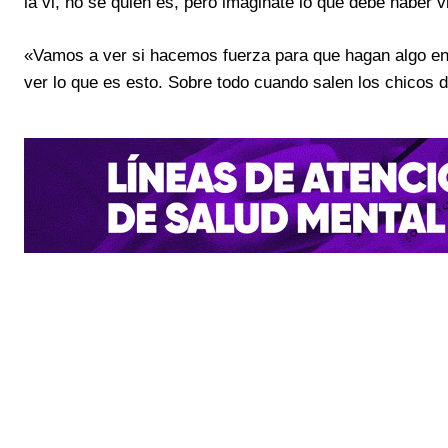
la vi, no sé quién es, pero imaginate lo que debe haber v
«Vamos a ver si hacemos fuerza para que hagan algo en 
ver lo que es esto. Sobre todo cuando salen los chicos de