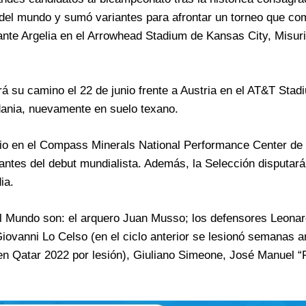
del mundo y sumó variantes para afrontar un torneo que co
 ante Argelia en el Arrowhead Stadium de Kansas City, Misuri
rá su camino el 22 de junio frente a Austria en el AT&T Stad
ordania, nuevamente en suelo texano.
unio en el Compass Minerals National Performance Center d
al antes del debut mundialista. Además, la Selección disputar
ia.
l Mundo son: el arquero Juan Musso; los defensores Leonar
ovanni Lo Celso (en el ciclo anterior se lesionó semanas a
en Qatar 2022 por lesión), Giuliano Simeone, José Manuel “