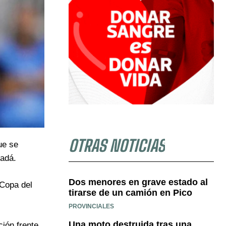
OTRAS NOTICIAS
ue se
nadá.
Dos menores en grave estado al
 Copa del
tirarse de un camión en Pico
PROVINCIALES
Una moto destruida tras una
ión frente