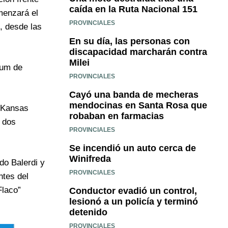
caída en la Ruta Nacional 151
menzará el
PROVINCIALES
, desde las
En su día, las personas con
discapacidad marcharán contra
Milei
ium de
PROVINCIALES
Cayó una banda de mecheras
mendocinas en Santa Rosa que
e Kansas
robaban en farmacias
á dos
PROVINCIALES
Se incendió un auto cerca de
Winifreda
do Balerdi y
PROVINCIALES
ntes del
Flaco”
Conductor evadió un control,
lesionó a un policía y terminó
detenido
PROVINCIALES