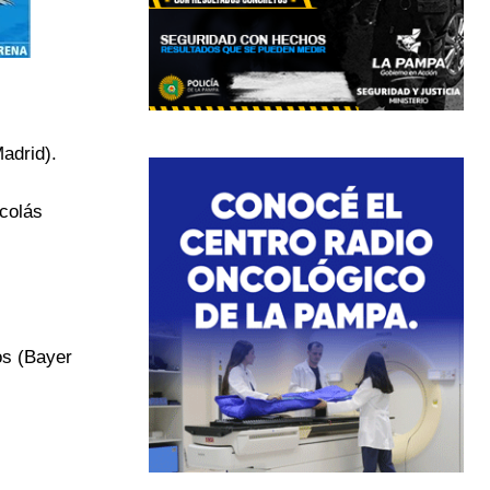
adrid).
icolás
os (Bayer