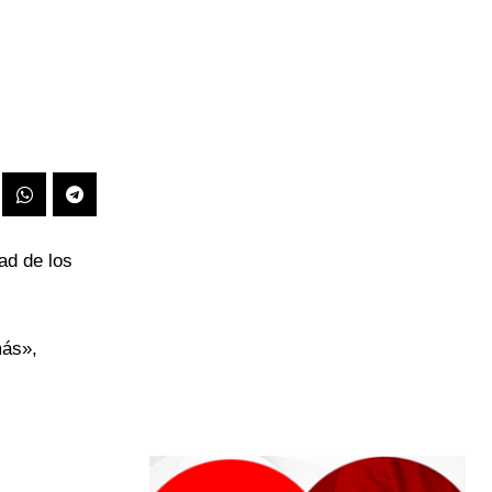
ad de los
más»,