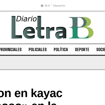
C
10.4
Macachín
PROVINCIALES
POLICIALES
POLÍTICA
DEPORTE
SOCI
on en kayac