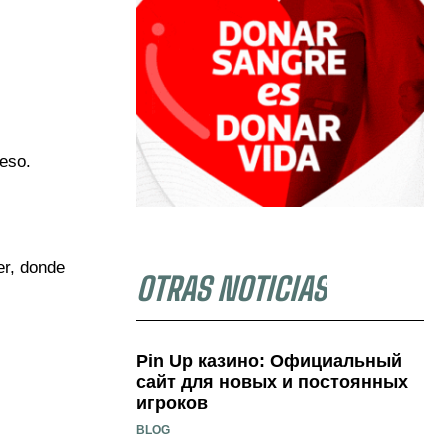
ceso.
er, donde
OTRAS NOTICIAS
Pin Up казино: Официальный
сайт для новых и постоянных
игроков
BLOG