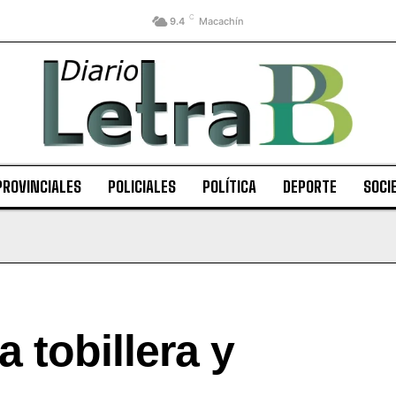
C
9.4
Macachín
PROVINCIALES
POLICIALES
POLÍTICA
DEPORTE
SOCI
 tobillera y