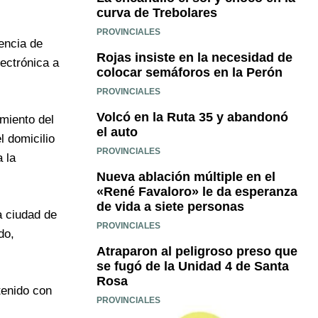
curva de Trebolares
PROVINCIALES
encia de
Rojas insiste en la necesidad de
lectrónica a
colocar semáforos en la Perón
PROVINCIALES
Volcó en la Ruta 35 y abandonó
amiento del
el auto
l domicilio
PROVINCIALES
a la
Nueva ablación múltiple en el
«René Favaloro» le da esperanza
de vida a siete personas
a ciudad de
PROVINCIALES
do,
Atraparon al peligroso preso que
se fugó de la Unidad 4 de Santa
Rosa
tenido con
PROVINCIALES