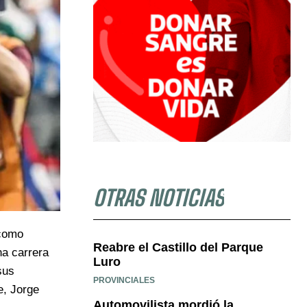
OTRAS NOTICIAS
 como
Reabre el Castillo del Parque
na carrera
Luro
sus
PROVINCIALES
e, Jorge
Automovilista mordió la