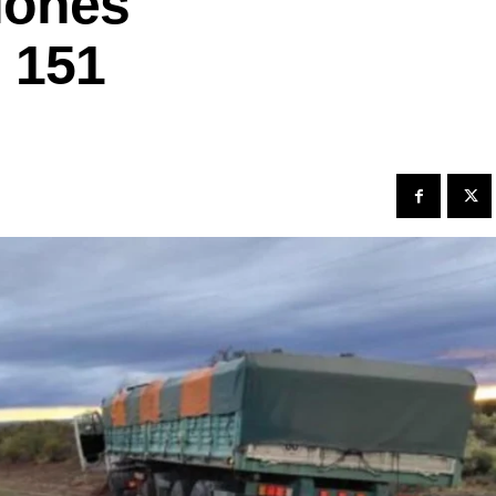
iones
 151