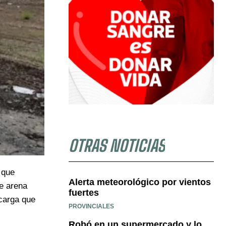
OTRAS NOTICIAS
 que
Alerta meteorológico por vientos
e arena
fuertes
 carga que
PROVINCIALES
Robó en un supermercado y lo