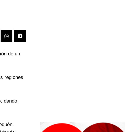
ión de un
as regiones
s, dando
requén,