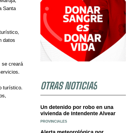
 Maruja,
a Santa
urístico,
an datos
, se creará
ervicios.
OTRAS NOTICIAS
turístico.
os,
Un detenido por robo en una
vivienda de Intendente Alvear
PROVINCIALES
Alerta meteorológica por