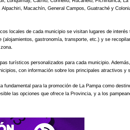
uil, Lonquimay, Catriló, Conhello, Rucanelo, Pichihuinca, La
s, Alpachiri, Macachín, General Campos, Guatraché y Coloni
cos locales de cada municipio se visitan lugares de interés t
ble (alojamientos, gastronomía, transporte, etc.) y se recopil
 zona.
apas turísticos personalizados para cada municipio. Además
icipios, con información sobre los principales atractivos y s
nta fundamental para la promoción de La Pampa como destino 
esible las opciones que ofrece la Provincia, y a los pampean