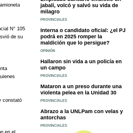
camioneta
jabalí, volcó y salvó su vida de
milagro
PROVINCIALES
ncial N° 105
Interna o candidato oficial: ¿el PJ
podrá en 2025 romper la
svió de su
maldición que lo persigue?
OPINIÓN
Hallaron sin vida a un policía en
un campo
unta
PROVINCIALES
quienes
Mataron a un preso durante una
violenta pelea en la Unidad 30
y constató
PROVINCIALES
Abrazo a la UNLPam con velas y
antorchas
PROVINCIALES
n en el