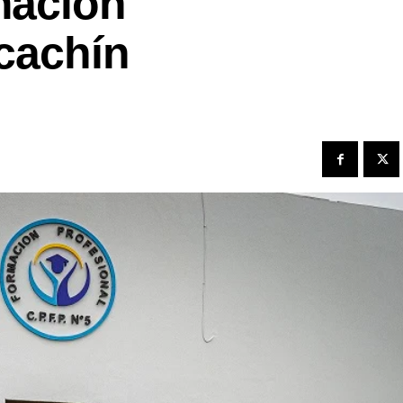
mación
cachín