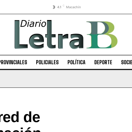
C
4.1
Macachín
PROVINCIALES
POLICIALES
POLÍTICA
DEPORTE
SOCI
 red de